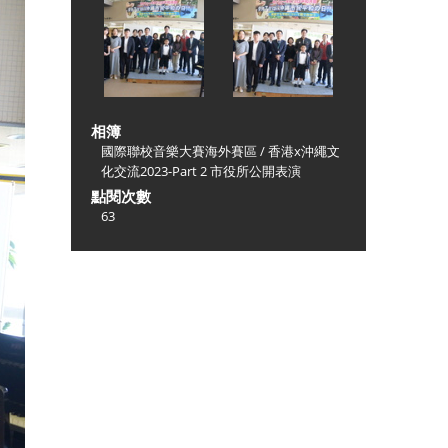
相簿
國際聯校音樂大賽海外賽區
/
香港x沖繩文
化交流2023-Part 2 市役所公開表演
點閱次數
63