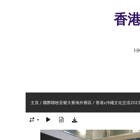
香
HK
主頁
/
國際聯校音樂大賽海外賽區
/
香港x沖繩文化交流2023-